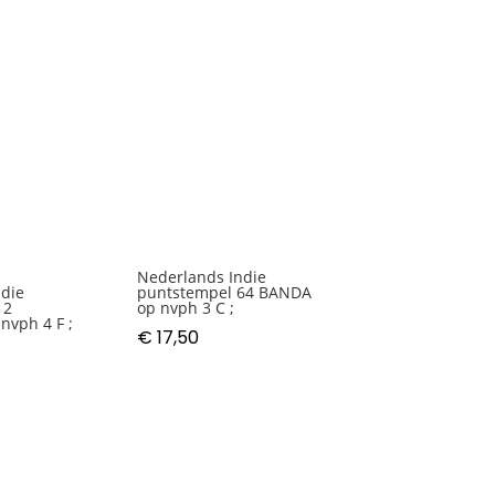
Nederlands Indie
puntstempel 64 BANDA
ndie
op nvph 3 C ;
12
vph 4 F ;
€
17,50