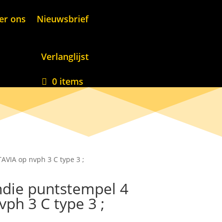
er ons
Nieuwsbrief
Verlanglijst
0 items
AVIA op nvph 3 C type 3 ;
ndie puntstempel 4
ph 3 C type 3 ;