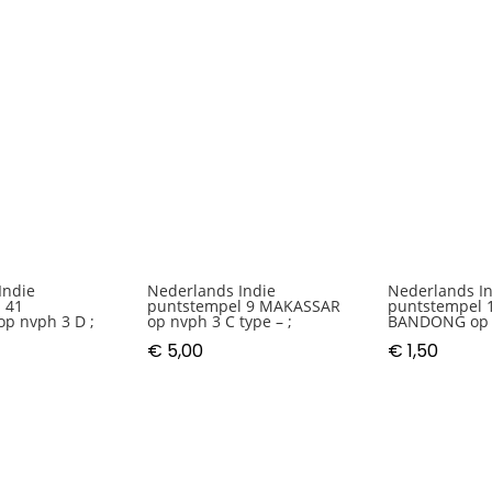
Indie
Nederlands Indie
Nederlands I
 41
puntstempel 9 MAKASSAR
puntstempel 
op nvph 3 D ;
op nvph 3 C type – ;
BANDONG op n
€
5,00
€
1,50