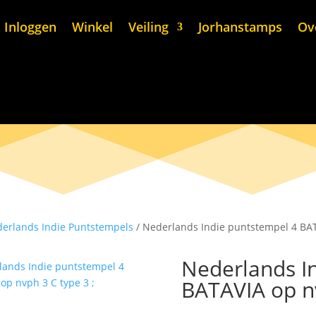
Inloggen
Winkel
Veiling
Jorhanstamps
Ov
erlands Indie Puntstempels
/ Nederlands Indie puntstempel 4 BAT
Nederlands I
BATAVIA op nv