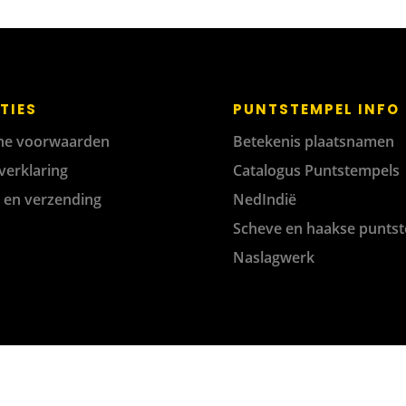
TIES
PUNTSTEMPEL INFO
ne voorwaarden
Betekenis plaatsnamen
verklaring
Catalogus Puntstempels
g en verzending
NedIndië
Scheve en haakse punts
Naslagwerk