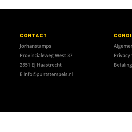
CONTACT
CONDI
Jorhanstamps
Algeme
Provincialeweg West 37
Privacy 
2851 EJ Haastrecht
Betalin
E
info@puntstempels.nl