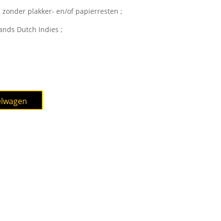
l zonder plakker- en/of papierresten ;
nds Dutch Indies ;
elwagen