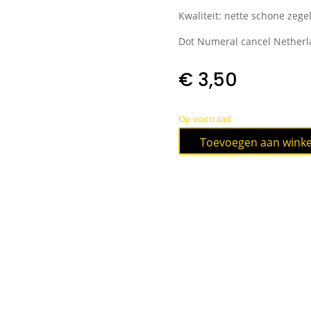
Kwaliteit: nette schone zege
Dot Numeral cancel Netherla
€
3,50
Op voorraad
Nederlands
Toevoegen aan wink
Indie
puntstempel
4
BATAVIA
op
nvph
3
C
type
3
;