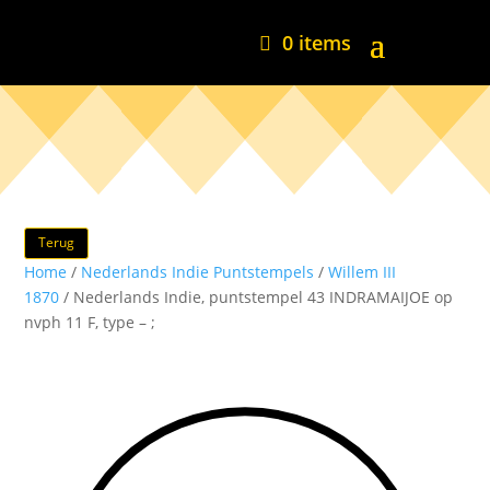
0 items
Terug
Home
/
Nederlands Indie Puntstempels
/
Willem III
1870
/ Nederlands Indie, puntstempel 43 INDRAMAIJOE op
nvph 11 F, type – ;