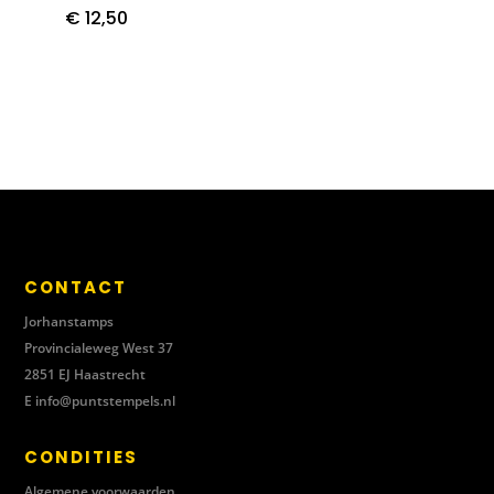
€
12,50
CONTACT
Jorhanstamps
Provincialeweg West 37
2851 EJ Haastrecht
E
info@puntstempels.nl
CONDITIES
Algemene voorwaarden