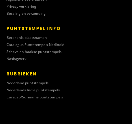
Privacy verklaring
Betaling en verzending
PUNTSTEMPEL INFO
Betekenis plaatsnamen
Catalogus Puntstempels NedIndië
Scheve en haakse puntstempels
Naslagwerk
RUBRIEKEN
Nederland puntstempels
Nederlands Indie puntstempels
Curacao/Suriname puntstempels