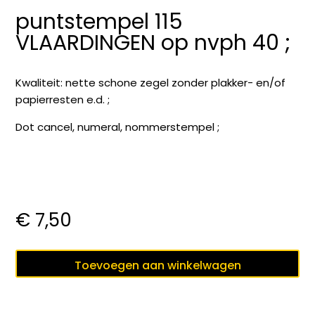
puntstempel 115
VLAARDINGEN op nvph 40 ;
Kwaliteit: nette schone zegel zonder plakker- en/of
papierresten e.d. ;
Dot cancel, numeral, nommerstempel ;
€
7,50
puntstempel
Toevoegen aan winkelwagen
115
VLAARDINGEN
op