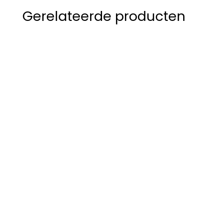
nvph
Gerelateerde producten
40
;
aantal