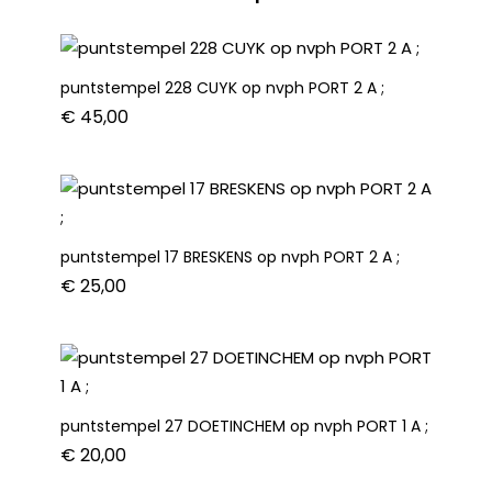
2
A
;
puntstempel 228 CUYK op nvph PORT 2 A ;
cat.w.
€
45,00
€60,00
aantal
puntstempel 17 BRESKENS op nvph PORT 2 A ;
€
25,00
puntstempel 27 DOETINCHEM op nvph PORT 1 A ;
€
20,00