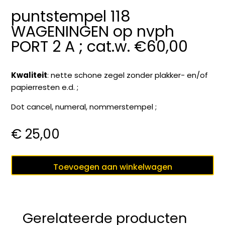
puntstempel 118
WAGENINGEN op nvph
PORT 2 A ; cat.w. €60,00
Kwaliteit
: nette schone zegel zonder plakker- en/of
papierresten e.d. ;
Dot cancel, numeral, nommerstempel ;
€
25,00
puntstempel
Toevoegen aan winkelwagen
118
WAGENINGEN
op
nvph
Gerelateerde producten
PORT