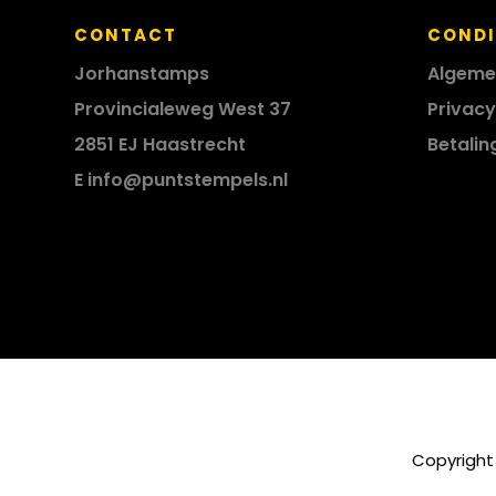
CONTACT
CONDI
Jorhanstamps
Algeme
Provincialeweg West 37
Privacy
2851 EJ Haastrecht
Betalin
E
info@puntstempels.nl
Copyright