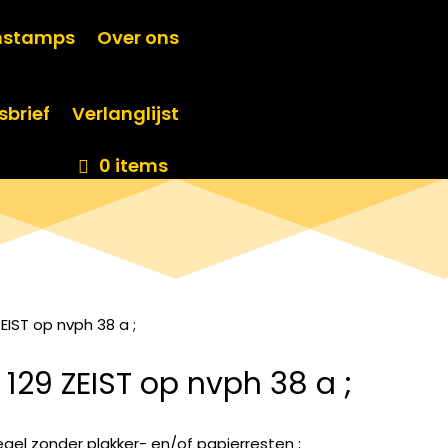
nstamps
Over ons
sbrief
Verlanglijst
0 items
EIST op nvph 38 a ;
129 ZEIST op nvph 38 a ;
egel zonder plakker- en/of papierresten ;