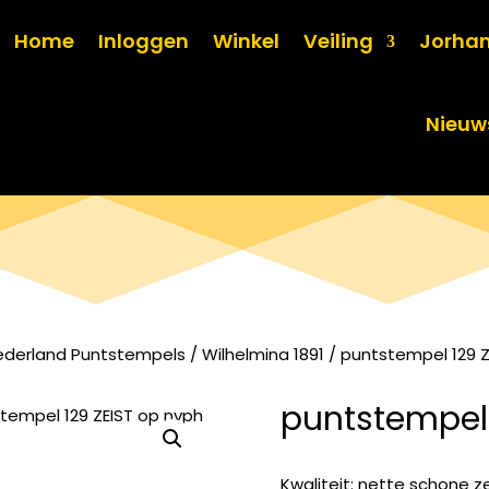
Home
Inloggen
Winkel
Veiling
Jorha
Nieuw
ederland Puntstempels
/
Wilhelmina 1891
/ puntstempel 129 Z
puntstempel 
Kwaliteit: nette schone z