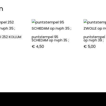
n
l 252 KOLLUM
puntstempel 95
puntstempel 
SCHIEDAM op nvph 35 ;
op nvph 39 ;
€
4,50
€
5,00