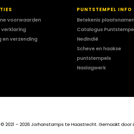
TIES
PUNTSTEMPEL INFO
ne voorwaarden
Betekenis plaatsname
 verklaring
Catalogus Puntstempe
g en verzending
NedIndië
Scheve en haakse
puntstempels
Naslagwerk
 © 2021 – 2026 Jorhanstamps te Haastrecht. Gemaakt door