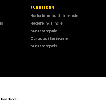
RUBRIEKEN
n
Nederland puntstempels
ls
Nederlands Indie
puntstempels
Curacao/Suriname
puntstempels
incomad.nl