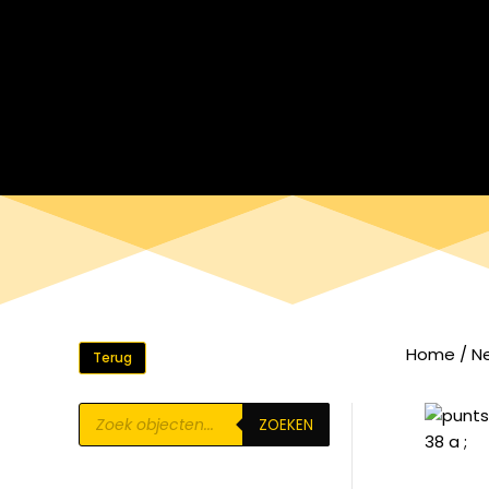
Home
/
N
Terug
Producten
ZOEKEN
zoeken