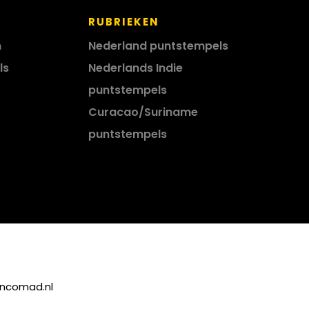
RUBRIEKEN
n
Nederland puntstempels
ls
Nederlands Indie
puntstempels
Curacao/Suriname
puntstempels
incomad.nl