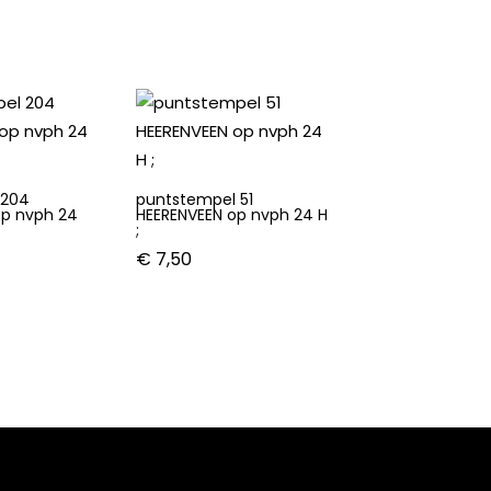
 204
puntstempel 51
op nvph 24
HEERENVEEN op nvph 24 H
;
€
7,50