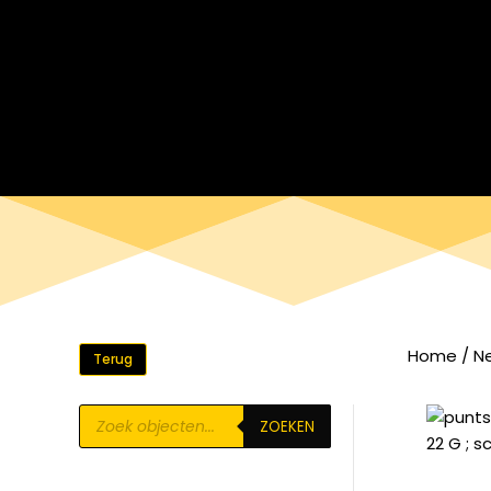
Home
/
N
Terug
Producten
ZOEKEN
zoeken