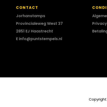
CONTACT
CONDI
Jorhanstamps
Algeme
Provincialeweg West 37
Privacy
2851 EJ Haastrecht
Betalin
E
info@puntstempels.nl
Copyright