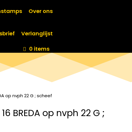
nstamps
Over ons
sbrief
Verlanglijst
0 items
A op nvph 22 G ; scheef
16 BREDA op nvph 22 G ;