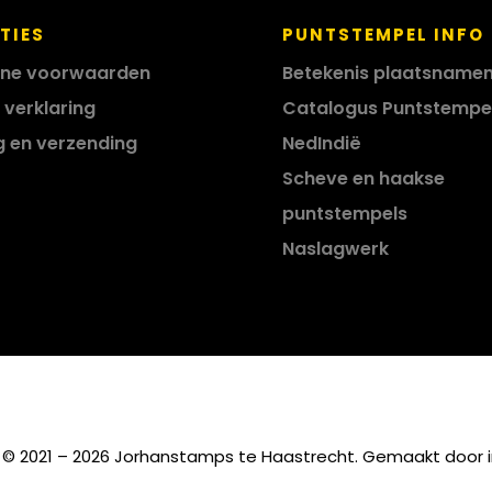
TIES
PUNTSTEMPEL INFO
ne voorwaarden
Betekenis plaatsname
 verklaring
Catalogus Puntstempe
g en verzending
NedIndië
Scheve en haakse
puntstempels
Naslagwerk
 © 2021 – 2026 Jorhanstamps te Haastrecht. Gemaakt door