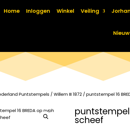
Home
Inloggen
Winkel
Veiling
Jorha
Nieuw
ederland Puntstempels
/
Willem III 1872
/ puntstempel 16 BRED
puntstempel 
scheef