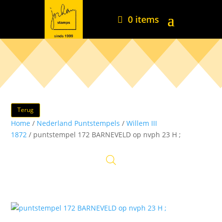
0 items
Terug
Home
/
Nederland Puntstempels
/
Willem III
1872
/ puntstempel 172 BARNEVELD op nvph 23 H ;