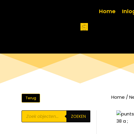
Home
Inl
Home
/
N
Terug
Producten
ZOEKEN
zoeken