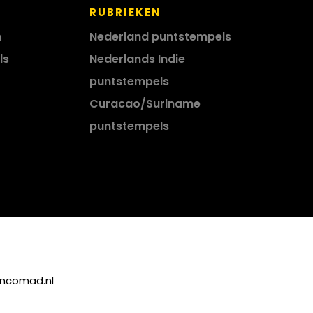
RUBRIEKEN
n
Nederland puntstempels
ls
Nederlands Indie
puntstempels
Curacao/Suriname
puntstempels
incomad.nl