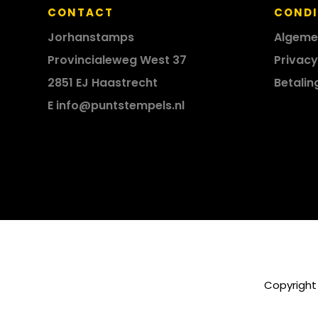
CONTACT
CONDI
Jorhanstamps
Algeme
Provincialeweg West 37
Privacy
2851 EJ Haastrecht
Betalin
E
info@puntstempels.nl
Copyright