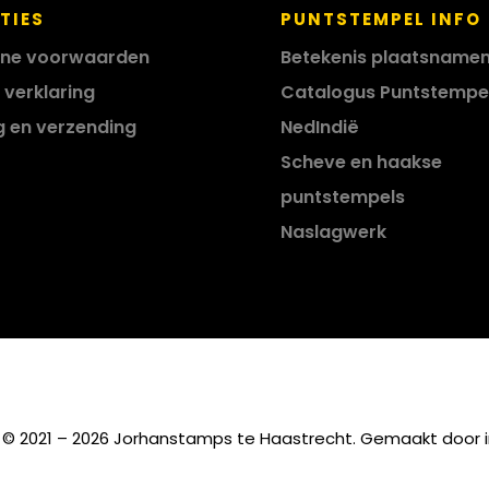
TIES
PUNTSTEMPEL INFO
ne voorwaarden
Betekenis plaatsname
 verklaring
Catalogus Puntstempe
g en verzending
NedIndië
Scheve en haakse
puntstempels
Naslagwerk
 © 2021 – 2026 Jorhanstamps te Haastrecht. Gemaakt door