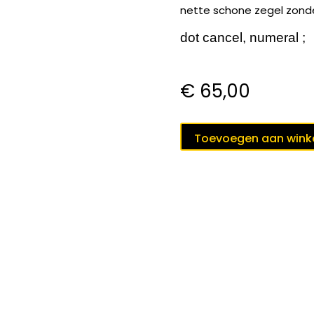
nette schone zegel zonder 
dot cancel, numeral ;
€
65,00
puntstempel
Toevoegen aan win
185
BALK
op
nvph
38
a
;
aantal