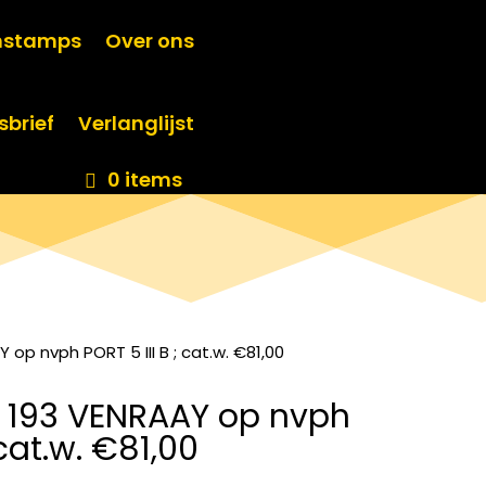
nstamps
Over ons
sbrief
Verlanglijst
0 items
op nvph PORT 5 III B ; cat.w. €81,00
 193 VENRAAY op nvph
 cat.w. €81,00