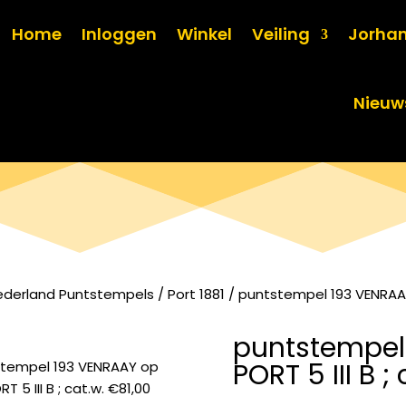
Home
Inloggen
Winkel
Veiling
Jorha
Nieuw
ederland Puntstempels
/
Port 1881
/ puntstempel 193 VENRAAY 
puntstempel
PORT 5 III B ;