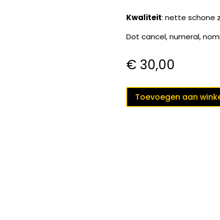
Kwaliteit
: nette schone z
Dot cancel, numeral, no
€
30,00
puntstempel
Toevoegen aan wink
193
VENRAAY
op
nvph
PORT
5
III
B
;
cat.w.