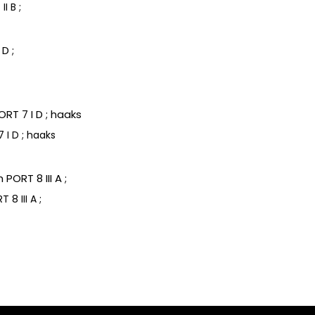
I B ;
I D ; haaks
8 III A ;