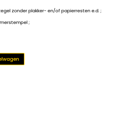
egel zonder plakker- en/of papierresten e.d. ;
mmerstempel ;
elwagen