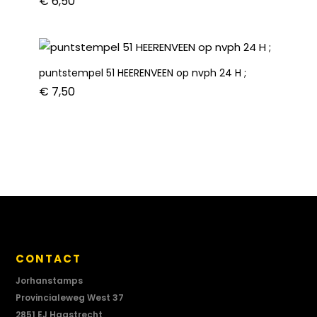
€
6,50
puntstempel 51 HEERENVEEN op nvph 24 H ;
€
7,50
CONTACT
Jorhanstamps
Provincialeweg West 37
2851 EJ Haastrecht