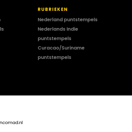
RUBRIEKEN
n
Nederland puntstempels
ls
Nederlands Indie
puntstempels
Curacao/Suriname
puntstempels
incomad.nl