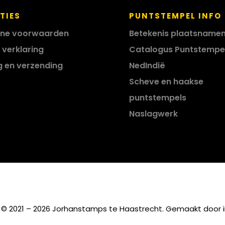
TIES
PUNTSTEMPEL INFO
ne voorwaarden
Betekenis plaatsname
 verklaring
Catalogus Puntstempe
g en verzending
NedIndië
Scheve en haakse
puntstempels
Naslagwerk
 © 2021 – 2026 Jorhanstamps te Haastrecht. Gemaakt door