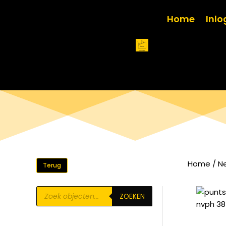
Home
Inl
Home
/
N
Terug
Producten
ZOEKEN
zoeken