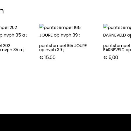
n
l 202
puntstempel 165 JOURE
puntstempel 
 nvph 35 a ;
op nvph 39 ;
BARNEVELD op
€
15,00
€
5,00