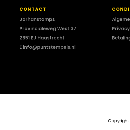
CONTACT
CONDI
Jorhanstamps
Algeme
Provincialeweg West 37
Privacy
2851 EJ Haastrecht
Betalin
E
info@puntstempels.nl
Copyright