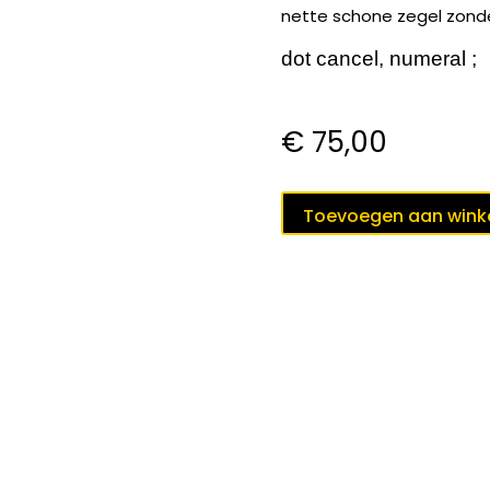
nette schone zegel zonder
dot cancel, numeral ;
€
75,00
puntstempel
Toevoegen aan win
219
RENKUM
op
nvph
38
;
aantal