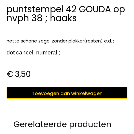
puntstempel 42 GOUDA op
nvph 38 ; haaks
nette schone zegel zonder plakker(resten) e.d. ;
dot cancel, numeral ;
€
3,50
puntstempel
Toevoegen aan winkelwagen
42
GOUDA
op
nvph
Gerelateerde producten
38
;