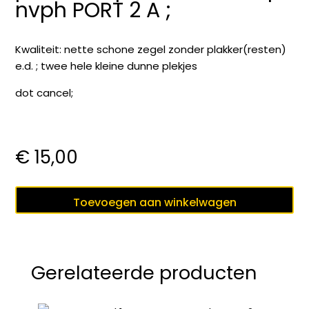
nvph PORT 2 A ;
Kwaliteit: nette schone zegel zonder plakker(resten)
e.d. ; twee hele kleine dunne plekjes
dot cancel;
€
15,00
puntstempel
Toevoegen aan winkelwagen
43
GRAVE
op
nvph
Gerelateerde producten
PORT
2