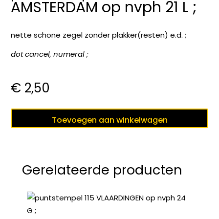
AMSTERDAM op nvph 21 L ;
nette schone zegel zonder plakker(resten) e.d. ;
dot cancel, numeral ;
€
2,50
puntstempel
Toevoegen aan winkelwagen
5
AMSTERDAM
op
nvph
Gerelateerde producten
21
L
;
aantal