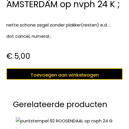
AMSTERDAM op nvph 24 K ;
nette schone zegel zonder plakker(resten) e.d. ;
dot cancel, numeral ;
€
5,00
puntstempel
Toevoegen aan winkelwagen
5
AMSTERDAM
op
nvph
Gerelateerde producten
24
K
;
aantal