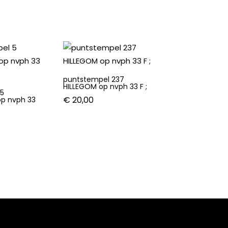
puntstempel 237
HILLEGOM op nvph 33 F ;
 5
€
20,00
p nvph 33