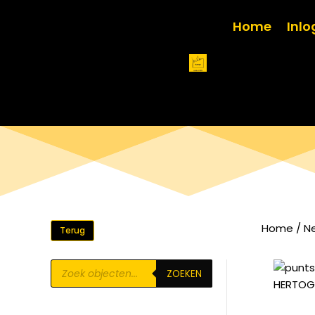
Home
Inl
Home
/
N
Terug
Producten
ZOEKEN
zoeken