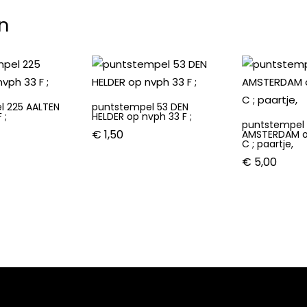
n
l 225 AALTEN
puntstempel 53 DEN
 ;
HELDER op nvph 33 F ;
puntstempel
€
1,50
AMSTERDAM o
C ; paartje,
€
5,00