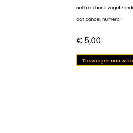
nette schone zegel zonder
dot cancel, numeral ;
€
5,00
puntstempel
Toevoegen aan win
57
'S-
HERTOGENBOSCH
op
nvph
33
F
;
aantal