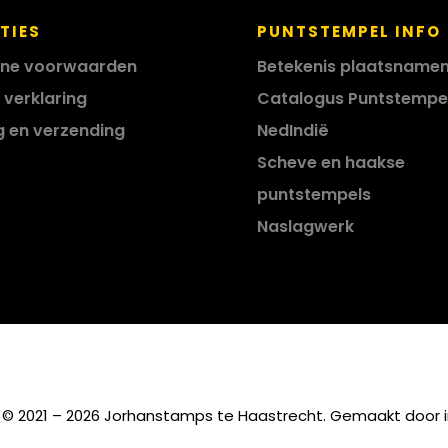
TIES
PUNTSTEMPEL INFO
ne voorwaarden
Betekenis plaatsname
 verklaring
Catalogus Puntstempe
g en verzending
NedIndië
Scheve en haakse
puntstempels
Naslagwerk
 © 2021 – 2026 Jorhanstamps te Haastrecht. Gemaakt door