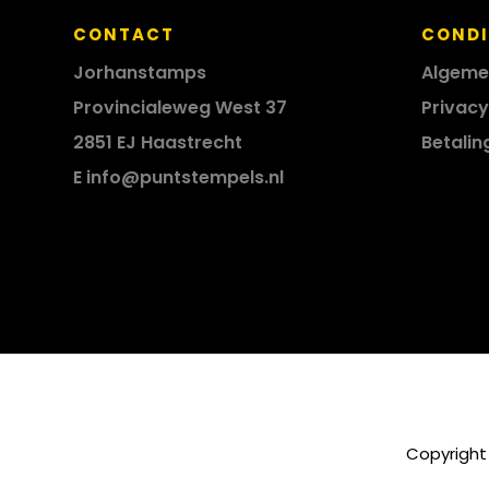
CONTACT
CONDI
Jorhanstamps
Algeme
Provincialeweg West 37
Privacy
2851 EJ Haastrecht
Betalin
E
info@puntstempels.nl
Copyright