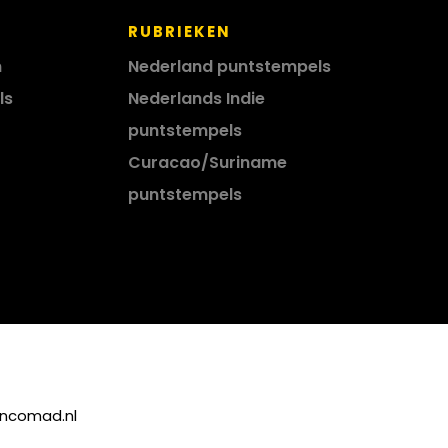
RUBRIEKEN
n
Nederland puntstempels
ls
Nederlands Indie
puntstempels
Curacao/Suriname
puntstempels
incomad.nl