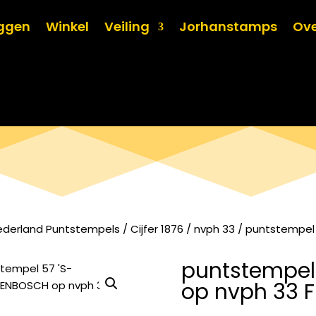
oggen
Winkel
Veiling
Jorhanstamps
Ove
ederland Puntstempels
/
Cijfer 1876
/
nvph 33
/ puntstempel 
puntstempel
op nvph 33 F 