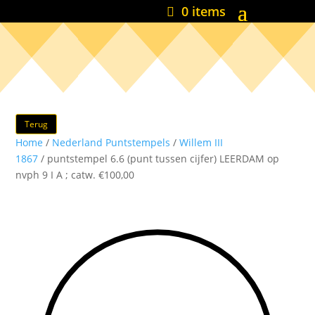
0 items
Terug
Home
/
Nederland Puntstempels
/
Willem III
1867
/ puntstempel 6.6 (punt tussen cijfer) LEERDAM op
nvph 9 I A ; catw. €100,00