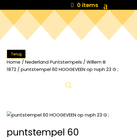
0 items
Terug
Home
/
Nederland Puntstempels
/
Willem III
1872
/ puntstempel 60 HOOGEVEEN op nvph 23 G ;
puntstempel 60