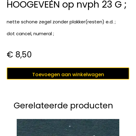
HOOGEVEEN op nvph 23 G ;
nette schone zegel zonder plakker(resten) e.d. ;
dot cancel, numeral ;
€
8,50
puntstempel
Toevoegen aan winkelwagen
60
HOOGEVEEN
op
nvph
Gerelateerde producten
23
G
;
aantal