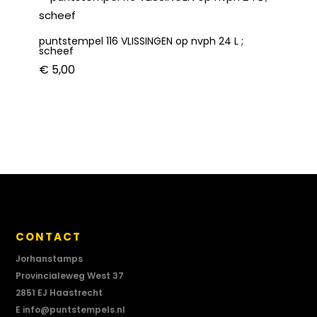
puntstempel 116 VLISSINGEN op nvph 24 L ;
scheef
€
5,00
CONTACT
Jorhanstamps
Provincialeweg West 37
2851 EJ Haastrecht
E
info@puntstempels.nl