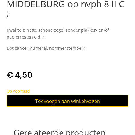
MIDDELBURG op nvph 8 II C
;
Kwaliteit: nette schone zegel zonder plakker- en/of
papierresten e.d. ;
Dot cancel, numeral, nommerstempel ;
€
4,50
Op voorraad
puntstempel
Toevoegen aan winkelwagen
76
MIDDELBURG
op
nvph
Gerelateerde producten
8