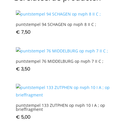
II
C
;
aantal
puntstempel 94 SCHAGEN op nvph 8 II C ;
€
7,50
puntstempel 76 MIDDELBURG op nvph 7 II C ;
€
3,50
puntstempel 133 ZUTPHEN op nvph 10 I A ; op
brieffragment
€
5,00