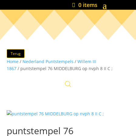
0 items
Terug
Home
/
Nederland Puntstempels
/
Willem III
1867
/ puntstempel 76 MIDDELBURG op nvph 8 II C ;
puntstempel 76