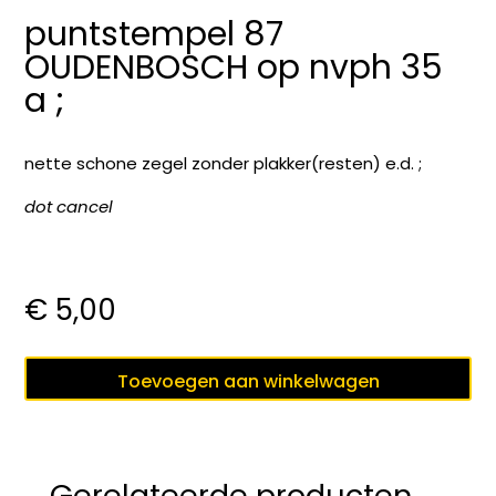
puntstempel 87
OUDENBOSCH op nvph 35
a ;
nette schone zegel zonder plakker(resten) e.d. ;
dot cancel
€
5,00
puntstempel
Toevoegen aan winkelwagen
87
OUDENBOSCH
op
nvph
Gerelateerde producten