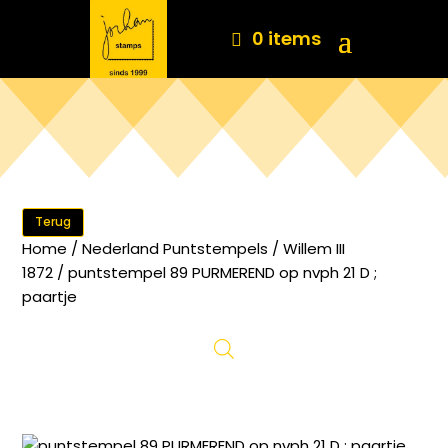
0 items
Terug
Home
/
Nederland Puntstempels
/
Willem III
1872
/ puntstempel 89 PURMEREND op nvph 21 D ;
paartje