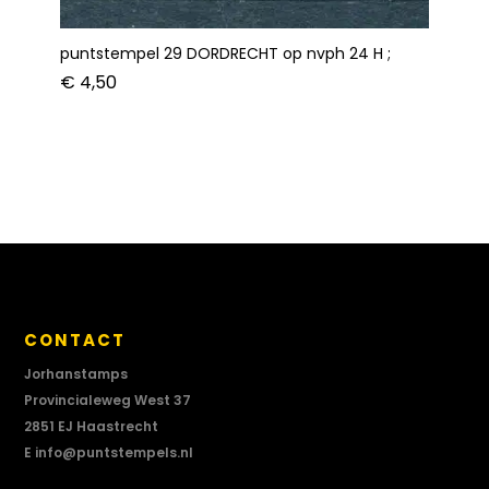
puntstempel 29 DORDRECHT op nvph 24 H ;
€
4,50
CONTACT
Jorhanstamps
Provincialeweg West 37
2851 EJ Haastrecht
E
info@puntstempels.nl