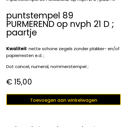
puntstempel 89
PURMEREND op nvph 21 D ;
paartje
Kwaliteit
: nette schone zegels zonder plakker- en/of
papierresten e.d. ;
Dot cancel, numeral, nommerstempel ;
€
15,00
puntstempel
Toevoegen aan winkelwagen
89
PURMEREND
op
nvph