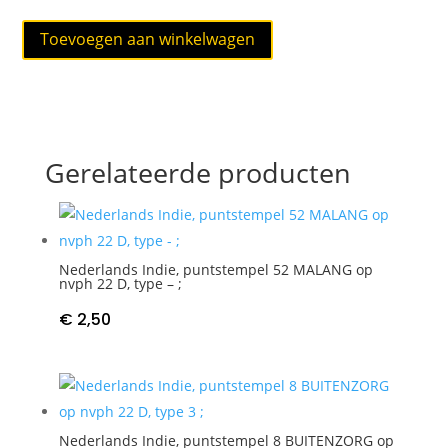
Nederlands
Toevoegen aan winkelwagen
Indie,
puntstempel
11
PASSOEROEAN
op
Gerelateerde producten
nvph
22
D,
type
1(-)
Nederlands Indie, puntstempel 52 MALANG op
;
nvph 22 D, type – ;
aantal
€
2,50
Nederlands Indie, puntstempel 8 BUITENZORG op