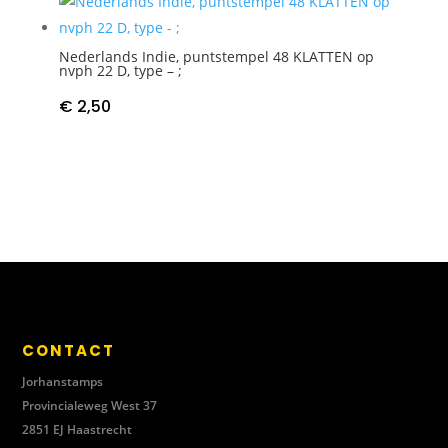
Nederlands Indie, puntstempel 48 KLATTEN op
nvph 22 D, type – ;
€
2,50
CONTACT
Jorhanstamps
Provincialeweg West 37
2851 EJ Haastrecht