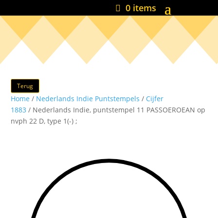
0 items
Terug
Home
/
Nederlands Indie Puntstempels
/
Cijfer
1883
/ Nederlands Indie, puntstempel 11 PASSOEROEAN op
nvph 22 D, type 1(-) ;