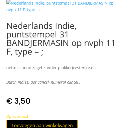
Nederlands Indie,
puntstempel 31
BANDJERMASIN op nvph 11
F, type – ;
nette schone zegel zonder plakker(resten) e.d ;
Dutch Indies; dot cancel, numeral cancel
;
€
3,50
Op voorraad
Nederlands
Toevoegen aan winkelwagen