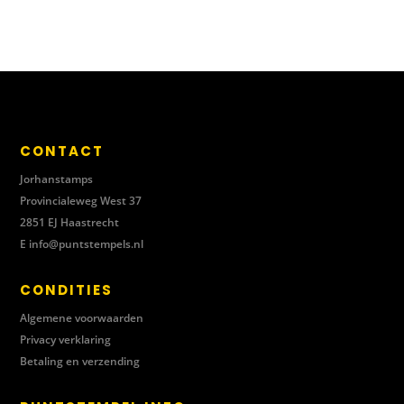
CONTACT
Jorhanstamps
Provincialeweg West 37
2851 EJ Haastrecht
E
info@puntstempels.nl
CONDITIES
Algemene voorwaarden
Privacy verklaring
Betaling en verzending