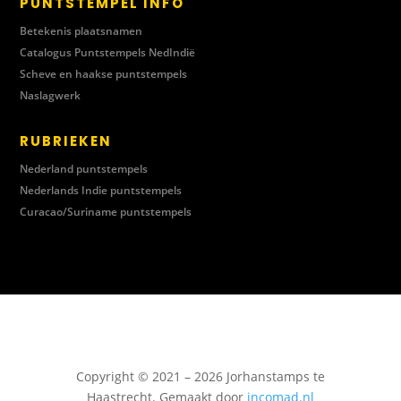
PUNTSTEMPEL INFO
Betekenis plaatsnamen
Catalogus Puntstempels NedIndië
Scheve en haakse puntstempels
Naslagwerk
RUBRIEKEN
Nederland puntstempels
Nederlands Indie puntstempels
Curacao/Suriname puntstempels
Copyright © 2021 – 2026 Jorhanstamps te
Haastrecht. Gemaakt door
incomad.nl