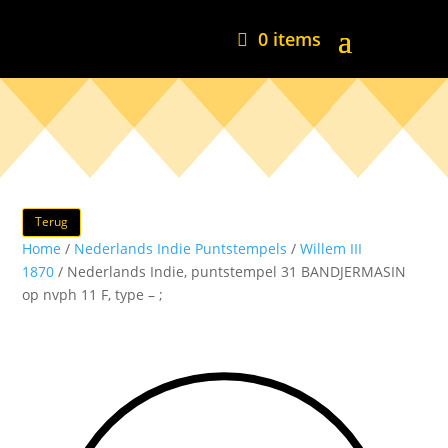
0 items
Terug
Home
/
Nederlands Indie Puntstempels
/
Willem III
1870
/ Nederlands Indie, puntstempel 31 BANDJERMASIN
op nvph 11 F, type – ;