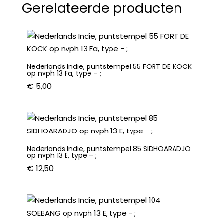
Gerelateerde producten
op
nvph
15
C,
type
Nederlands Indie, puntstempel 55 FORT DE KOCK
-
op nvph 13 Fa, type – ;
;
€
5,00
aantal
Nederlands Indie, puntstempel 85 SIDHOARADJO
op nvph 13 E, type – ;
€
12,50