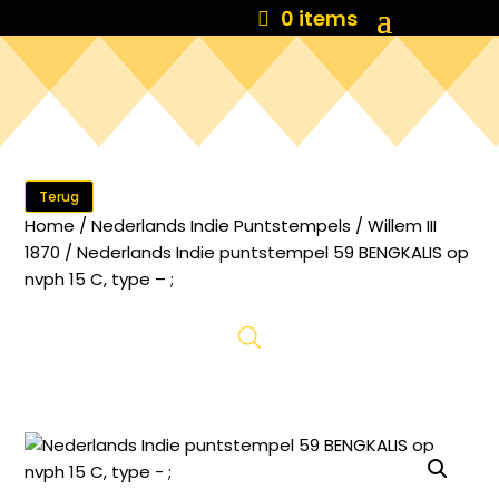
0 items
Terug
Home
/
Nederlands Indie Puntstempels
/
Willem III
1870
/ Nederlands Indie puntstempel 59 BENGKALIS op
nvph 15 C, type – ;