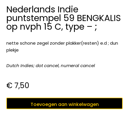
Nederlands Indie
puntstempel 59 BENGKALIS
op nvph 15 C, type – ;
nette schone zegel zonder plakker(resten) e.d ; dun
plekje
Dutch Indies; dot cancel, numeral cancel
€
7,50
Nederlands
Toevoegen aan winkelwagen
Indie
puntstempel
59
BENGKALIS