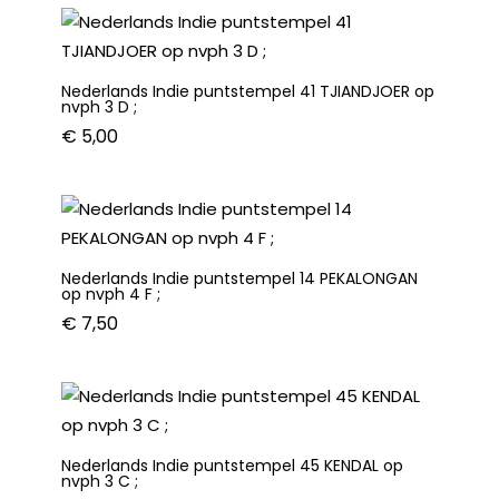
3
C
;
Nederlands Indie puntstempel 41 TJIANDJOER op
aantal
nvph 3 D ;
€
5,00
Nederlands Indie puntstempel 14 PEKALONGAN
op nvph 4 F ;
€
7,50
Nederlands Indie puntstempel 45 KENDAL op
nvph 3 C ;