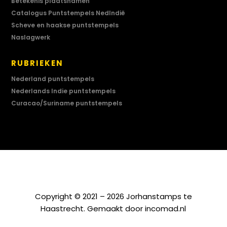
Betekenis plaatsnamen
Catalogus Puntstempels NedIndië
Scheve en haakse puntstempels
Naslagwerk
RUBRIEKEN
Nederland puntstempels
Nederlands Indie puntstempels
Curacao/Suriname puntstempels
Copyright © 2021 – 2026 Jorhanstamps te
Haastrecht. Gemaakt door
incomad.nl