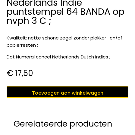
Nederlands Indie
puntstempel 64 BANDA op
nvph 3 C ;
Kwaliteit: nette schone zegel zonder plakker- en/of
papierresten ;
Dot Numeral cancel Netherlands Dutch Indies ;
€
17,50
Nederlands
Toevoegen aan winkelwagen
Indie
puntstempel
64
BANDA
Gerelateerde producten
op
nvph