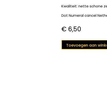
Kwaliteit: nette schone z
Dot Numeral cancel Nethe
€
6,50
Nederlands
Toevoegen aan win
Indie
puntstempel
70
BLITAR
op
nvph
3
C
;
aantal