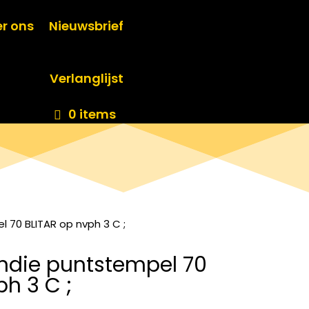
r ons
Nieuwsbrief
Verlanglijst
0 items
 70 BLITAR op nvph 3 C ;
ndie puntstempel 70
ph 3 C ;