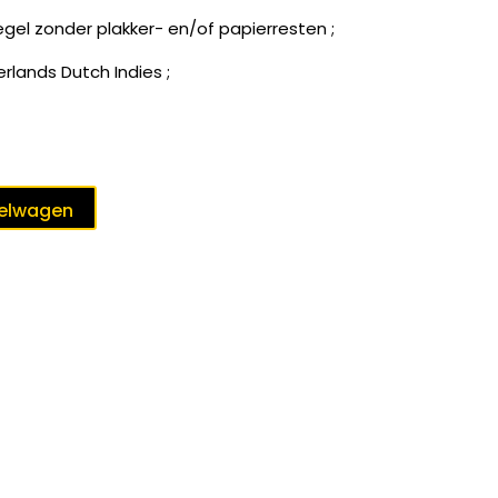
egel zonder plakker- en/of papierresten ;
rlands Dutch Indies ;
kelwagen