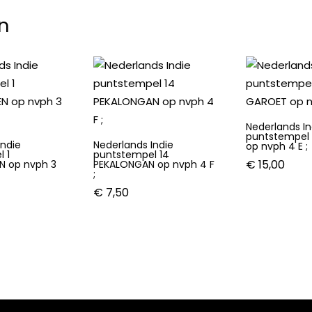
n
Nederlands In
puntstempel
Indie
Nederlands Indie
op nvph 4 E ;
 1
puntstempel 14
€
15,00
N op nvph 3
PEKALONGAN op nvph 4 F
;
€
7,50