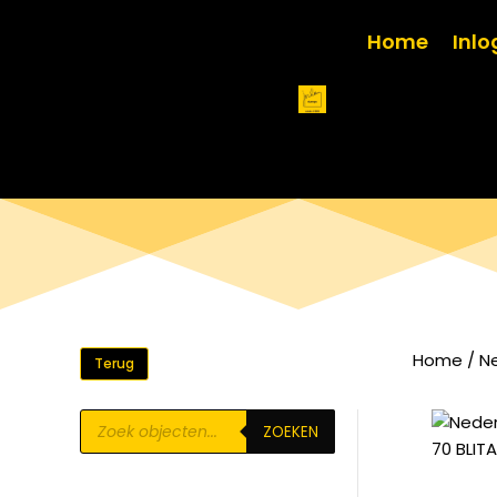
Home
Inl
Home
/
N
Terug
Producten
ZOEKEN
zoeken