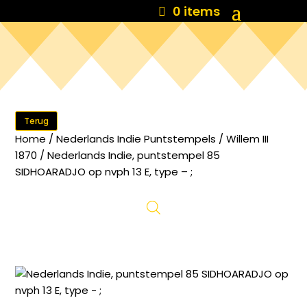
0 items
Terug
Home
/
Nederlands Indie Puntstempels
/
Willem III
1870
/ Nederlands Indie, puntstempel 85
SIDHOARADJO op nvph 13 E, type – ;