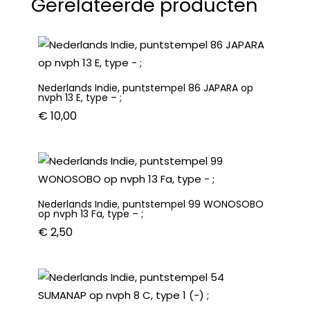
Gerelateerde producten
op
nvph
13
E,
type
Nederlands Indie, puntstempel 86 JAPARA op
-
nvph 13 E, type – ;
;
€
10,00
aantal
Nederlands Indie, puntstempel 99 WONOSOBO
op nvph 13 Fa, type – ;
€
2,50