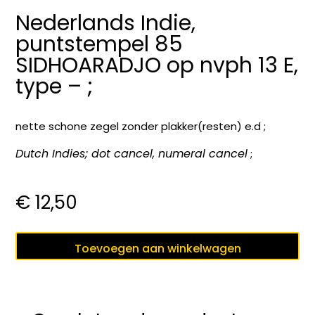
Nederlands Indie,
puntstempel 85
SIDHOARADJO op nvph 13 E,
type – ;
nette schone zegel zonder plakker(resten) e.d ;
Dutch Indies; dot cancel, numeral cancel
;
€
12,50
Nederlands
Toevoegen aan winkelwagen
Indie,
puntstempel
85
SIDHOARADJO