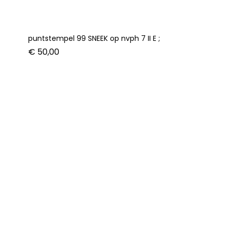
puntstempel 99 SNEEK op nvph 7 II E ;
€
50,00