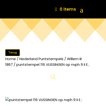
0 items
Terug
Home
/
Nederland Puntstempels
/
Willem III
1867
/ puntstempel 116 VLISSINGEN op nvph 9 II E ;