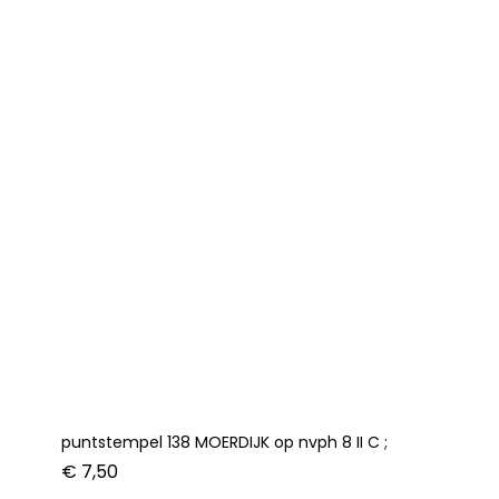
E
;
aantal
puntstempel 138 MOERDIJK op nvph 8 II C ;
€
7,50