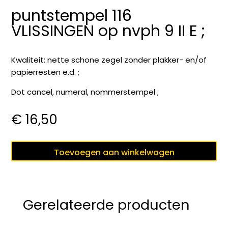
puntstempel 116
VLISSINGEN op nvph 9 II E ;
Kwaliteit: nette schone zegel zonder plakker- en/of
papierresten e.d. ;
Dot cancel, numeral, nommerstempel ;
€
16,50
puntstempel
Toevoegen aan winkelwagen
116
VLISSINGEN
op
nvph
Gerelateerde producten
9
II