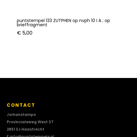
puntstempel 133 ZUTPHEN op nvph 10 I A ; op
brieffragment
€
5,00
CONTACT
Jorhanstamps
Provincialeweg West 37
2851 EJ Haastrecht
E
info@puntstempels.nl