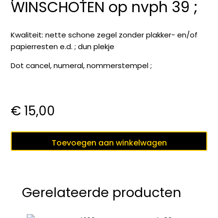
WINSCHOTEN op nvph 39 ;
Kwaliteit: nette schone zegel zonder plakker- en/of
papierresten e.d. ; dun plekje
Dot cancel, numeral, nommerstempel ;
€
15,00
puntstempel
Toevoegen aan winkelwagen
122
WINSCHOTEN
op
nvph
Gerelateerde producten
39
;