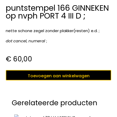
puntstempel 166 GINNEKEN
op nvph PORT 4 III D ;
nette schone zegel zonder plakker(resten) e.d. ;
dot cancel, numeral
;
€
60,00
puntstempel
Toevoegen aan winkelwagen
166
GINNEKEN
op
nvph
Gerelateerde producten
PORT
4
III