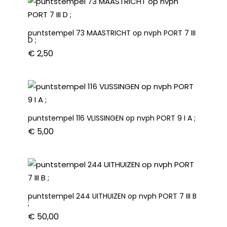
D
;
puntstempel 73 MAASTRICHT op nvph PORT 7 III
aantal
D ;
€
2,50
puntstempel 116 VLISSINGEN op nvph PORT 9 I A ;
€
5,00
puntstempel 244 UITHUIZEN op nvph PORT 7 III B
;
€
50,00