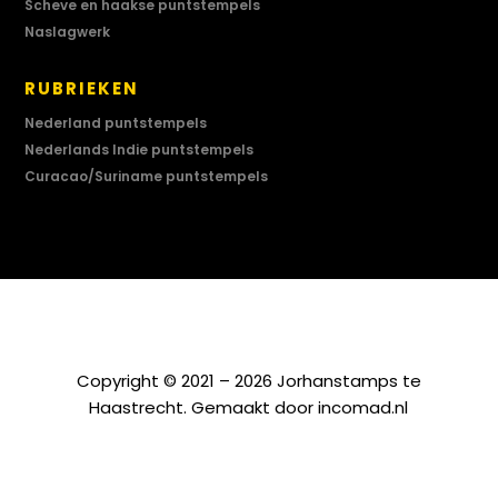
Scheve en haakse puntstempels
Naslagwerk
RUBRIEKEN
Nederland puntstempels
Nederlands Indie puntstempels
Curacao/Suriname puntstempels
Copyright © 2021 – 2026 Jorhanstamps te
Haastrecht. Gemaakt door
incomad.nl