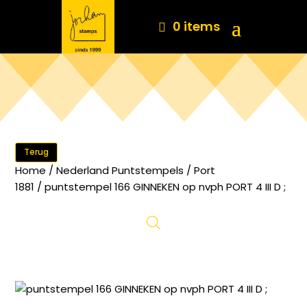
0 items
Terug
Home
/
Nederland Puntstempels
/
Port
1881
/ puntstempel 166 GINNEKEN op nvph PORT 4 III D ;