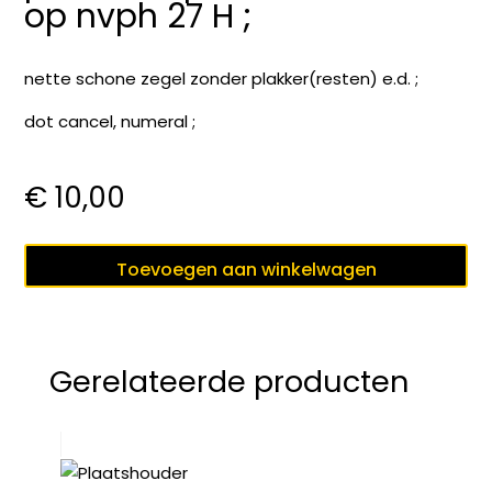
op nvph 27 H ;
nette schone zegel zonder plakker(resten) e.d. ;
dot cancel, numeral ;
€
10,00
puntstempel
Toevoegen aan winkelwagen
36
ENSCHEDE
op
nvph
Gerelateerde producten
27
H
;
aantal