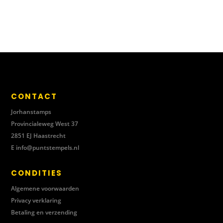
CONTACT
Jorhanstamps
Provincialeweg West 37
2851 EJ Haastrecht
E
info@puntstempels.nl
CONDITIES
Algemene voorwaarden
Privacy verklaring
Betaling en verzending