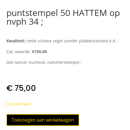
puntstempel 50 HATTEM op
nvph 34 ;
Kwaliteit:
nette schone zegel zonder plakker(resten) e.d. :
Cat. waarde:
€150,00
Dot cancel, numeral, nommerstempel ;
€
75,00
Op voorraad
puntstempel
Toevoegen aan winkelwagen
50