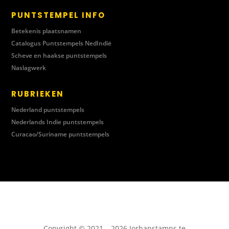
PUNTSTEMPEL INFO
Betekenis plaatsnamen
Catalogus Puntstempels NedIndië
Scheve en haakse puntstempels
Naslagwerk
RUBRIEKEN
Nederland puntstempels
Nederlands Indie puntstempels
Curacao/Suriname puntstempels
Copyright © 2021 – 2026 Jorhanstamps te