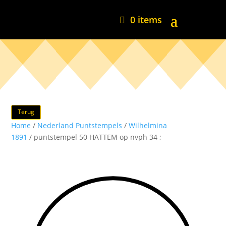
0 items
Terug
Home
/
Nederland Puntstempels
/
Wilhelmina
1891
/ puntstempel 50 HATTEM op nvph 34 ;