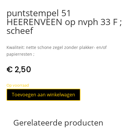
puntstempel 51
HEERENVEEN op nvph 33 F ;
scheef
Kwaliteit: nette schone zegel zonder plakker- en/of
papierresten ;
€
2,50
Op voorraad
puntstempel
Toevoegen aan winkelwagen
51
HEERENVEEN
op
nvph
Gerelateerde producten
33