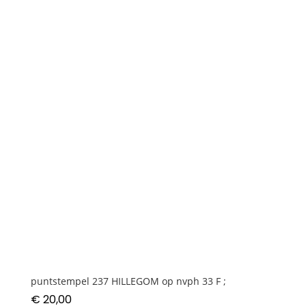
F
;
scheef
aantal
puntstempel 237 HILLEGOM op nvph 33 F ;
€
20,00