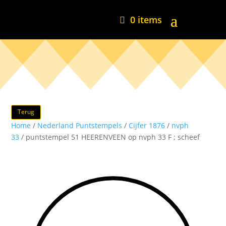
0 items
Terug
Home
/
Nederland Puntstempels
/
Cijfer 1876
/
nvph
33
/ puntstempel 51 HEERENVEEN op nvph 33 F ; scheef