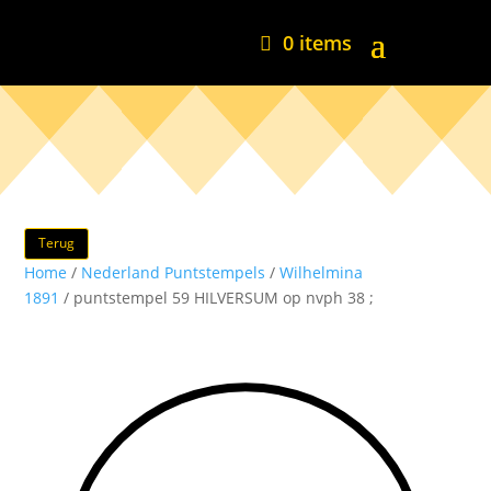
0 items
Terug
Home
/
Nederland Puntstempels
/
Wilhelmina
1891
/ puntstempel 59 HILVERSUM op nvph 38 ;