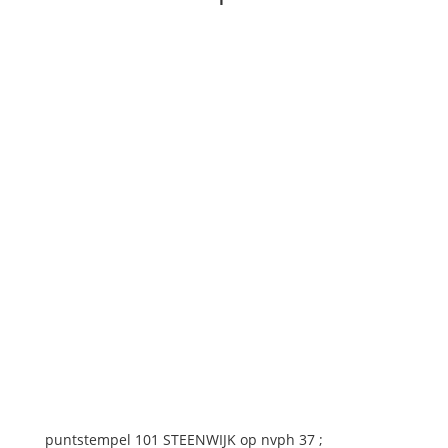
;
aantal
puntstempel 101 STEENWIJK op nvph 37 ;