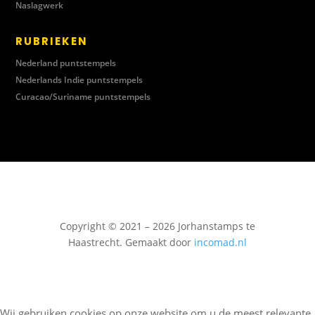
Naslagwerk
RUBRIEKEN
Nederland puntstempels
Nederlands Indie puntstempels
Curacao/Suriname puntstempels
Copyright © 2021 – 2026 Jorhanstamps te
Haastrecht. Gemaakt door
incomad.nl
Wij gebruiken cookies op onze website om u de meest relevante