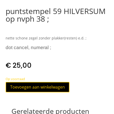
puntstempel 59 HILVERSUM
op nvph 38 ;
nette schone zegel zonder plakker(resten) e.d. ;
dot cancel, numeral ;
€
25,00
Op voorraad
puntstempel
Toevoegen aan winkelwagen
59
HILVERSUM
op
nvph
Gerelateerde producten
38